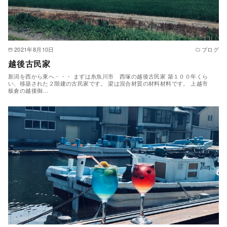
2021年8月10日
ブログ
越後古民家
新潟を西から東へ・・・ まずは糸魚川市 西塚の越後古民家 築１００年くら
い、移築された２階建の古民家です。 梁は混合材質の材料材料です。 上越市
板倉の越後御…