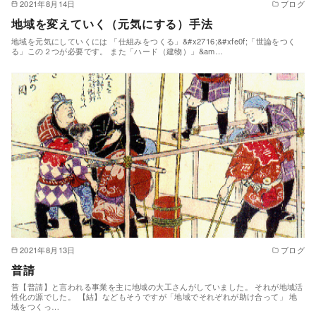
2021年8月14日
ブログ
地域を変えていく（元気にする）手法
地域を元気にしていくには 「仕組みをつくる」&#x2716;&#xfe0f;「世論をつく
る」この２つが必要です。 また「ハード（建物）」&am…
2021年8月13日
ブログ
普請
昔【普請】と言われる事業を主に地域の大工さんがしていました。 それが地域活
性化の源でした。 【結】などもそうですが「地域でそれぞれが助け合って」 地
域をつくっ…