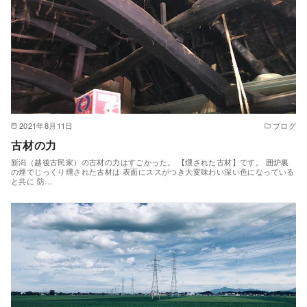
2021年8月11日
ブログ
古材の力
新潟（越後古民家）の古材の力はすごかった。 【燻された古材】です。 囲炉裏
の煙でじっくり燻された古材は 表面にススがつき大変味わい深い色になっている
と共に 防…