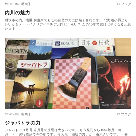
2021年8月9日
ブログ
内川の魅力
射水市の内川地区 何度来てもこの自然の力には魅了されます。 北海道小樽より
いいかも・・・イタリアベネチアと同じくらい？ この10年で磨けばそうなると思
います …
2021年8月8日
ブログ
ジャパトラの力
ジャパトラ８月号 今月号の反響は大きいです。 もう発刊から10年毎月・毎
月・・・試行錯誤で今の形です。 そんな「継続の力」が一番大きいです。 一喜