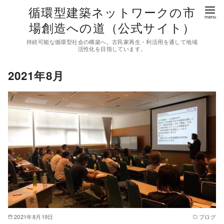
コ
循環型建築ネットワークの市
ン
場創造への道（公式サイト）
テ
持続可能な循環型社会の構築へ。古民家再生・利活用を通して地域
ン
活性化を目指しています。
ツ
2021年8月
へ
移
動
2021年8月19日
ブログ