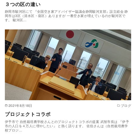
３つの区の違い
静岡市駿河区にて 『全国空き家アドバイザー協議会静岡駿河支部』設立総会 静
岡市は3区（清水区・葵区）ありますが 一番空き家が増えているのが駿河区で
す。 駿河区…
2021年8月18日
ブログ
プロジェクトコラボ
伊予市で 自然栽培農学校さんとのプロジェクトコラボの提案 武智市長は 『伊予
市の人口を４万人に増やしたい』 と熱く語ります。 佐伯さんは（自然栽培農学
校プロジ…