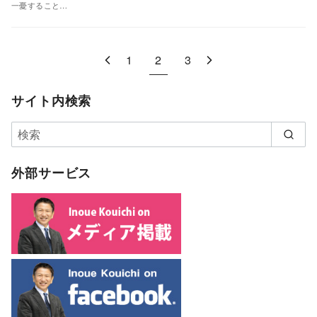
一憂すること…
1
2
3
サイト内検索
外部サービス