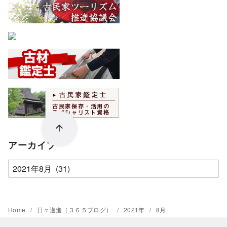
アーカイブ
ア
ー
カ
イ
Home
日々邁進（３６５ブログ）
2021年
8月
ブ