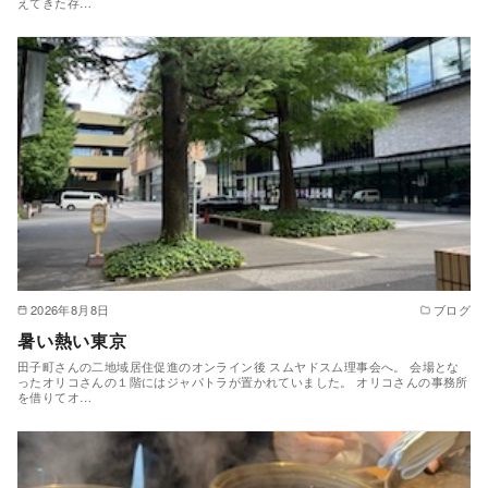
えてきた存…
2026年8月8日
ブログ
暑い熱い東京
田子町さんの二地域居住促進のオンライン後 スムヤドスム理事会へ。 会場とな
ったオリコさんの１階にはジャパトラが置かれていました。 オリコさんの事務所
を借りてオ…