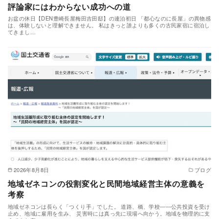
評論家にはわからない成功への道
お盆の休日【DEN豊崎長屋梅田吉田邸】の連泊初日 「都心なのに長屋」の異物感
は、体験しないと理解できません。 私はきっと誰よりも多くの古民家宿に宿泊し
てきまし…
2026年8月8日
ブログ
地域ゼネコンの役割変化と民間地域経営主体の意義を
考察
地域ゼネコンは長らく「つくり手」でした。 道路、橋、学校――公共投資を受け
止め、地域に雇用を生み、 災害時には真っ先に現場へ向かう。地域を物理的に支