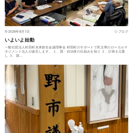
2026年8月1日
ブログ
いよいよ始動
一般社団法人村田町未来創生会議理事会 村田町のサポートで民主導のローカルマ
ネジメント法人が誕生します。 １、国・自治体の仕組みを知り ２、計画を立案
し ３、国…