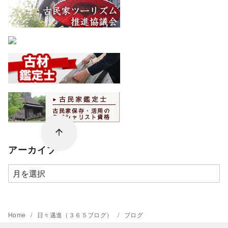
アーカイブ
ア
ー
カ
イ
Home
日々邁進（３６５ブログ）
ブログ
ブ