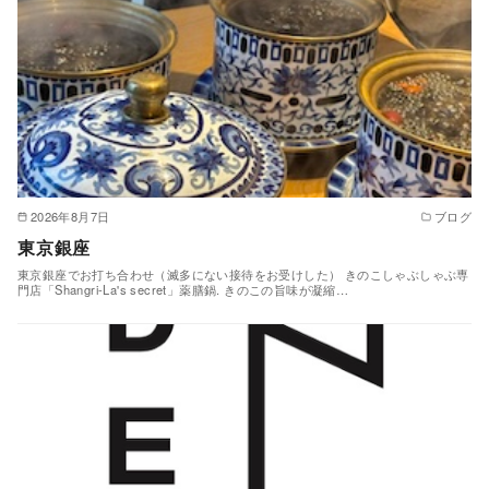
2026年8月7日
ブログ
東京銀座
東京銀座でお打ち合わせ（滅多にない接待をお受けした） きのこしゃぶしゃぶ専
門店「Shangri-La's secret」薬膳鍋. きのこの旨味が凝縮…