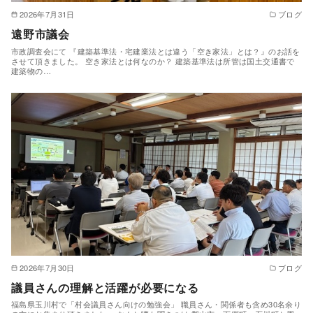
2026年7月31日
ブログ
遠野市議会
市政調査会にて 『建築基準法・宅建業法とは違う「空き家法」とは？』のお話を
させて頂きました。 空き家法とは何なのか？ 建築基準法は所管は国土交通書で
建築物の…
2026年7月30日
ブログ
議員さんの理解と活躍が必要になる
福島県玉川村で「村会議員さん向けの勉強会」 職員さん・関係者も含め30名余り