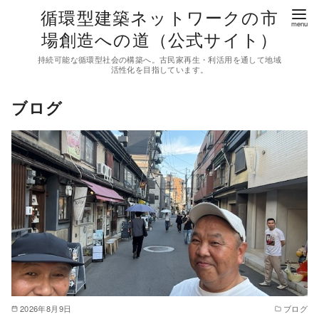
コ
循環型建築ネットワークの市
ン
場創造への道（公式サイト）
テ
持続可能な循環型社会の構築へ。古民家再生・利活用を通して地域
ン
活性化を目指しています。
ツ
ブログ
へ
移
動
2026年8月9日
ブログ