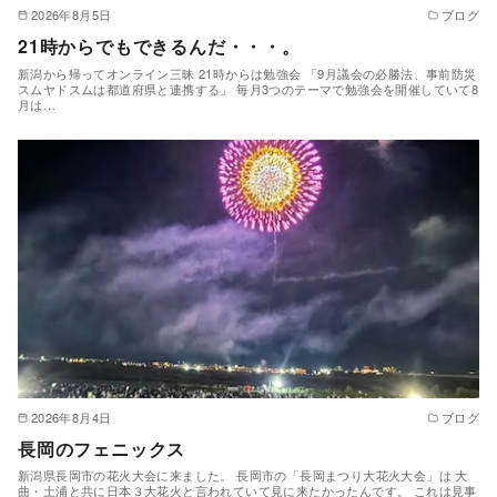
2026年8月5日
ブログ
21時からでもできるんだ・・・。
新潟から帰ってオンライン三昧 21時からは勉強会 「9月議会の必勝法、事前防災
スムヤドスムは都道府県と連携する」 毎月3つのテーマで勉強会を開催していて8
月は…
2026年8月4日
ブログ
長岡のフェニックス
新潟県長岡市の花火大会に来ました。 長岡市の「長岡まつり大花火大会」は 大
曲・土浦と共に日本３大花火と言われていて見に来たかったんです。 これは見事