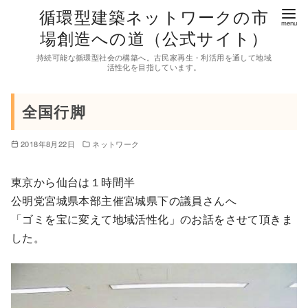
コ
循環型建築ネットワークの市
ン
場創造への道（公式サイト）
テ
持続可能な循環型社会の構築へ。古民家再生・利活用を通して地域
ン
活性化を目指しています。
ツ
へ
全国行脚
移
動
2018年8月22日
ネットワーク
東京から仙台は１時間半
公明党宮城県本部主催宮城県下の議員さんへ
「ゴミを宝に変えて地域活性化」のお話をさせて頂きま
した。