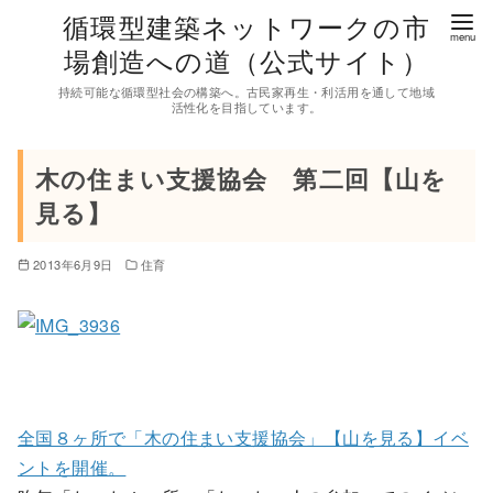
コ
循環型建築ネットワークの市
ン
場創造への道（公式サイト）
テ
持続可能な循環型社会の構築へ。古民家再生・利活用を通して地域
ン
活性化を目指しています。
ツ
へ
木の住まい支援協会 第二回【山を
移
見る】
動
2013年6月9日
住育
全国８ヶ所で「木の住まい支援協会」【山を見る】イベ
ントを開催。