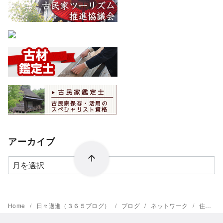
アーカイブ
ア
ー
カ
イ
Home
日々邁進（３６５ブログ）
ブログ
ネットワーク
住育学校と木の話
ブ