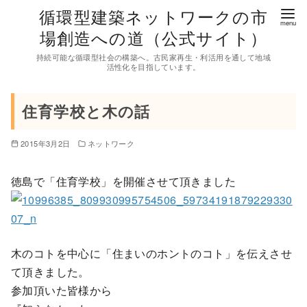
コ
循環型建築ネットワークの市
ン
場創造への道（公式サイト）
テ
持続可能な循環型社会の構築へ。古民家再生・利活用を通して地域
ン
活性化を目指しています。
ツ
へ
住育学校と木の話
移
動
2015年3月2日
ネットワーク
徳島で「住育学校」を開催させて頂きました
木のコトを中心に「住まいのホントのコト」を伝えさせ
て頂きました。
参加頂いた皆様から