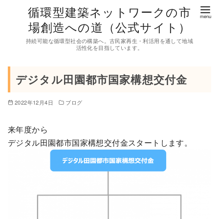
コ
循環型建築ネットワークの市
ン
場創造への道（公式サイト）
テ
持続可能な循環型社会の構築へ。古民家再生・利活用を通して地域
ン
活性化を目指しています。
ツ
へ
デジタル田園都市国家構想交付金
移
動
2022年12月4日
ブログ
来年度から
デジタル田園都市国家構想交付金スタートします。