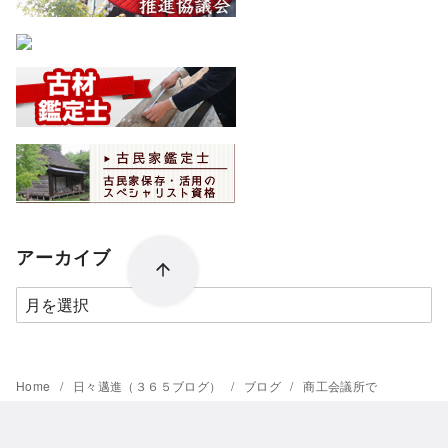
アーカイブ
ア
ー
カ
イ
Home
日々邁進（３６５ブログ）
ブログ
商工会議所で
ブ