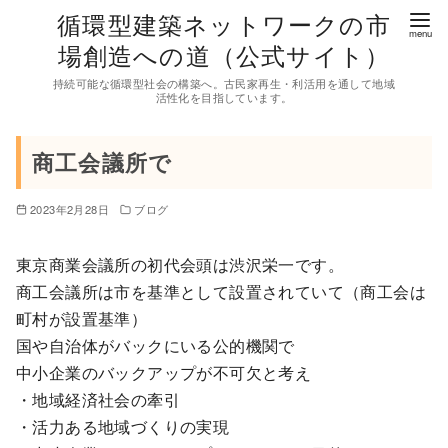
コ
循環型建築ネットワークの市
ン
場創造への道（公式サイト）
テ
持続可能な循環型社会の構築へ。古民家再生・利活用を通して地域
ン
活性化を目指しています。
ツ
へ
商工会議所で
移
動
2023年2月28日
ブログ
東京商業会議所の初代会頭は渋沢栄一です。
商工会議所は市を基準として設置されていて（商工会は
町村が設置基準）
国や自治体がバックにいる公的機関で
中小企業のバックアップが不可欠と考え
・地域経済社会の牽引
・活力ある地域づくりの実現