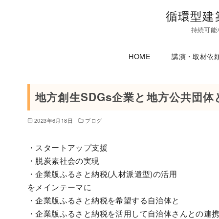
コ
循環型建
ン
持続可能
テ
ン
HOME
講演・取材依
ツ
へ
移
地方創生SDGs企業と地方公共団
動
2023年6月18日
ブログ
・スタートアップ支援
・脱炭素社会の実現
・企業版ふるさと納税(人材派遣型)の活用
をメインテーマに
・企業版ふるさと納税を希望する自治体と
・企業版ふるさと納税を活用して自治体さんとの連