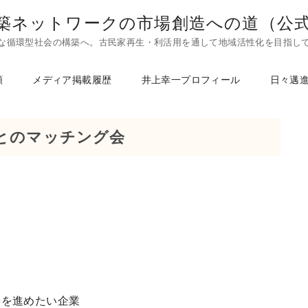
築ネットワークの市場創造への道（公
な循環型社会の構築へ。古民家再生・利活用を通して地域活性化を目指し
頼
メディア掲載履歴
井上幸一プロフィール
日々邁
体とのマッチング会
携を進めたい企業