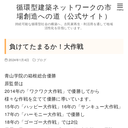
コ
循環型建築ネットワークの市
ン
場創造への道（公式サイト）
テ
持続可能な循環型社会の構築へ。古民家再生・利活用を通して地域
ン
活性化を目指しています。
ツ
へ
負けてたまるか！大作戦
移
動
2024年1月4日
ブログ
青山学院の箱根総合優勝
原監督は
2014年の「ワクワク大作戦」で優勝してから
様々な作戦を立てて優勝に導いています。
15年の「ハッピー大作戦」16年の「サンキュー大作戦」
17年の「ハーモニー大作戦」で優勝し
18年の「ゴーゴー大作戦」では2位