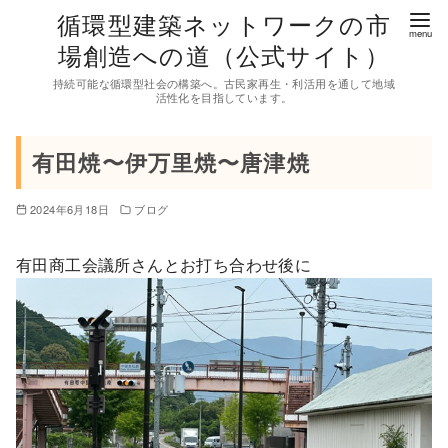
コ
循環型建築ネットワークの市
ン
場創造への道（公式サイト）
テ
持続可能な循環型社会の構築へ。古民家再生・利活用を通して地域
ン
活性化を目指しています。
ツ
へ
有田焼〜伊万里焼〜唐津焼
移
動
2024年6月18日
ブログ
有田商工会議所さんとお打ち合わせ後に