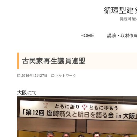
コ
循環型建
ン
持続可能
テ
ン
HOME
講演・取材依
ツ
へ
移
古民家再生議員連盟
動
2016年12月27日
ネットワーク
大阪にて