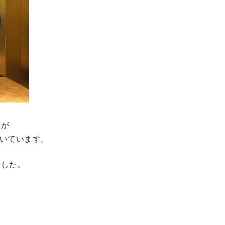
すが
頂いています。
ました。
」
）