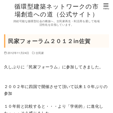
コ
循環型建築ネットワークの市
ン
場創造への道（公式サイト）
テ
持続可能な循環型社会の構築へ。古民家再生・利活用を通して地域
ン
活性化を目指しています。
ツ
へ
民家フォーラム２０１２in佐賀
移
動
2012年11月24日
古民家
久しぶりに「民家フォーラム」に参加してきました。
２００２年に四国で開催させて頂いて以来１０年ぶりの
参加
１０年前と比較すると・・・より「学術的」に進化し
た・・・そう感じました。