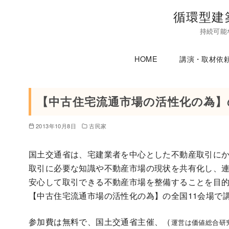
コ
循環型建
ン
持続可能
テ
ン
HOME
講演・取材依
ツ
へ
移
【中古住宅流通市場の活性化の為】
動
2013年10月8日
古民家
国土交通省は、宅建業者を中心とした不動産取引に
取引に必要な知識や不動産市場の現状を共有化し、
安心して取引できる不動産市場を整備することを目
【中古住宅流通市場の活性化の為】の全国11会場で
参加費は無料で、国土交通省主催、（
運営は価値総合研