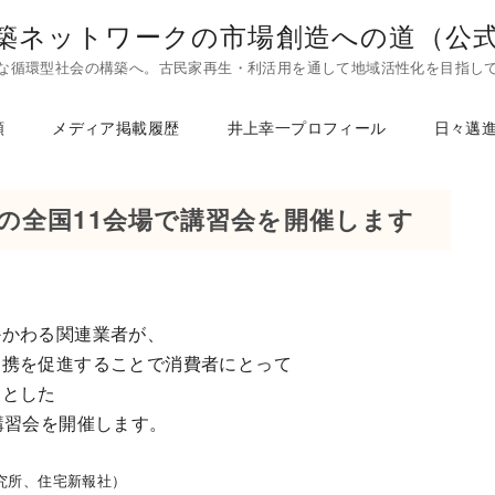
築ネットワークの市場創造への道（公
な循環型社会の構築へ。古民家再生・利活用を通して地域活性化を目指し
頼
メディア掲載履歴
井上幸一プロフィール
日々邁
の全国11会場で講習会を開催します
かかわる関連業者が、
連携を促進することで消費者にとって
的とした
講習会を開催します。
究所、住宅新報社）