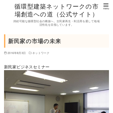
コ
循環型建築ネットワークの市
ン
場創造への道（公式サイト）
テ
持続可能な循環型社会の構築へ。古民家再生・利活用を通して地域
ン
活性化を目指しています。
ツ
へ
新民家の市場の未来
移
動
2016年8月3日
ネットワーク
新民家ビジネスセミナー