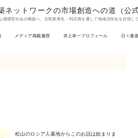
築ネットワークの市場創造への道（公
な循環型社会の構築へ。古民家再生・利活用を通して地域活性化を目指し
頼
メディア掲載履歴
井上幸一プロフィール
日々邁
松山のロシア人墓地からこのお話は始まりま