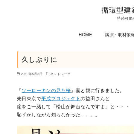
コ
循環型建
ン
持続可能
テ
ン
HOME
講演・取材依
ツ
へ
移
久しぶりに
動
2019年5月3日
ネットワーク
「
ソーローキンの見た桜
」妻と観に行きました。
先日東京で
平成プロジェクト
の益田さんと
席をご一緒して「松山が舞台なんですよ」と・・・
恥ずかしながら知らなかった。。。。