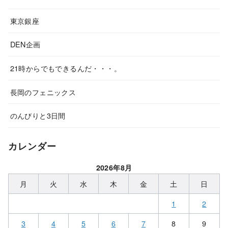
東京銀座
DEN企画
21時からでもできるんだ・・・。
長岡のフェニックス
のんびりと3日間
カレンダー
2026年8月
月
火
水
木
金
土
日
1
2
3
4
5
6
7
8
9