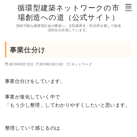
コ
循環型建築ネットワークの市
ン
場創造への道（公式サイト）
テ
持続可能な循環型社会の構築へ。古民家再生・利活用を通して地域
ン
活性化を目指しています。
ツ
へ
事業仕分け
移
動
2019年5月12日
2019年5月13日
ネットワーク
事業仕分けをしています。
事業が進化していく中で
「もう少し整理」してわかりやすくしたいと思います。
整理していて感じるのは