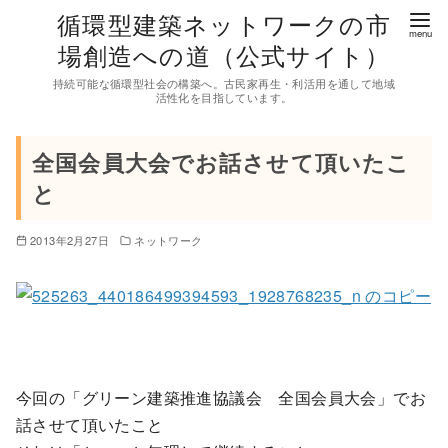
コ
循環型建築ネットワークの市
ン
場創造への道（公式サイト）
テ
持続可能な循環型社会の構築へ。古民家再生・利活用を通して地域
ン
活性化を目指しています。
ツ
へ
全国会員大会でお話させて頂いたこ
移
と
動
2013年2月27日
ネットワーク
今回の「グリーン建築推進協議会 全国会員大会」でお
話させて頂いたこと