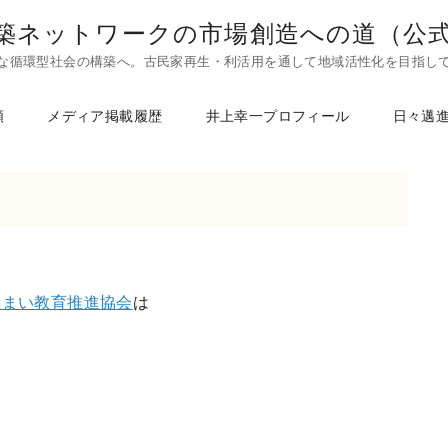
築ネットワークの市場創造への道（公
な循環型社会の構築へ。古民家再生・利活用を通して地域活性化を目指し
頼
メディア掲載履歴
井上幸一プロフィール
日々邁
住まい教育推進協会
は