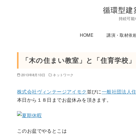
コ
循環型建
ン
持続可能
テ
ン
HOME
講演・取材依
ツ
へ
移
「木の住まい教室」と「住育学校」
動
2013年8月13日
ネットワーク
株式会社ヴィンテージアイモク
並びに
一般社団法人
本日から１８日までお盆休みを頂きます。
このお盆でやるとこは