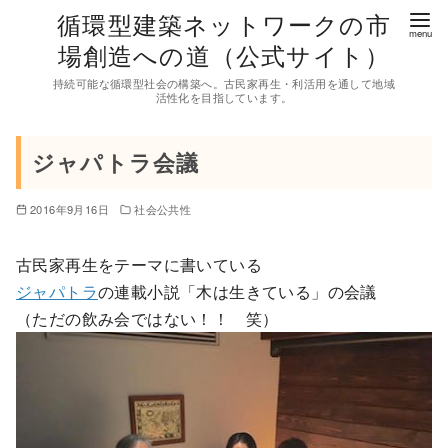
コ
循環型建築ネットワークの市
ン
場創造への道（公式サイト）
テ
持続可能な循環型社会の構築へ。古民家再生・利活用を通して地域
ン
活性化を目指しています。
ツ
へ
ジャパトラ会議
移
動
2016年9月16日
社会公共性
古民家再生をテーマに書いている
ジャパトラ
の連載小説「木は生きている」の会議
（ただの飲み会ではない！！ 笑）