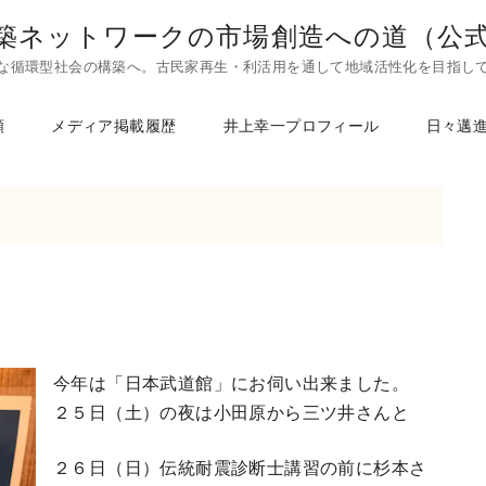
築ネットワークの市場創造への道（公
な循環型社会の構築へ。古民家再生・利活用を通して地域活性化を目指し
頼
メディア掲載履歴
井上幸一プロフィール
日々邁
今年は「日本武道館」にお伺い出来ました。
２５日（土）の夜は小田原から三ツ井さんと
２６日（日）伝統耐震診断士講習の前に杉本さ