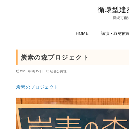
コ
循環型建
ン
持続可能
テ
ン
HOME
講演・取材依
ツ
へ
移
炭素の森プロジェクト
動
2018年8月27日
社会公共性
炭素のプロジェクト