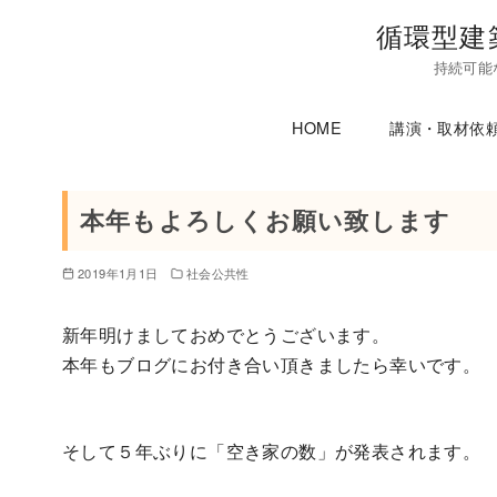
コ
循環型建
ン
持続可能
テ
ン
HOME
講演・取材依
ツ
へ
移
本年もよろしくお願い致します
動
2019年1月1日
社会公共性
新年明けましておめでとうございます。
本年もブログにお付き合い頂きましたら幸いです。
そして５年ぶりに「空き家の数」が発表されます。