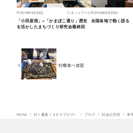
2018年3月24日
ネットワーク
2018年8月25日
「小田原宿」×「かまぼこ通り」歴史
全国各地で熱く語る
を活かしたまちづくり研究会最終回
牡蠣食べ放題
Home
日々邁進（３６５ブログ）
ブログ
社会公共性
本