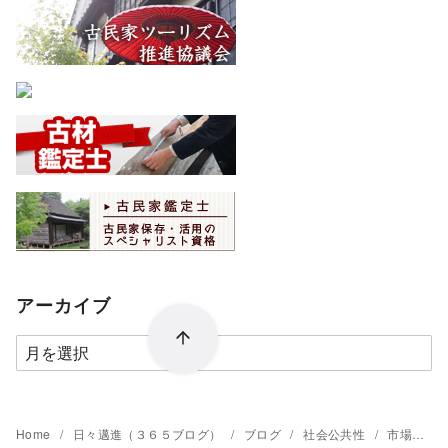
アーカイブ
ア
ー
カ
イ
Home
日々邁進（３６５ブログ）
ブログ
社会公共性
市場創造への道