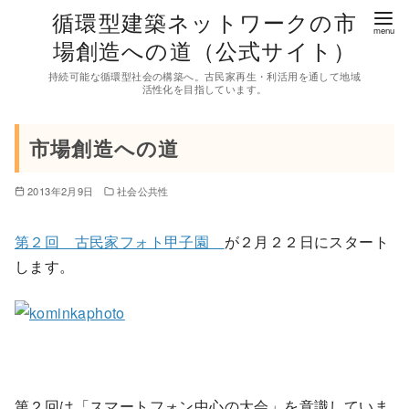
コ
循環型建築ネットワークの市
ン
場創造への道（公式サイト）
テ
持続可能な循環型社会の構築へ。古民家再生・利活用を通して地域
ン
活性化を目指しています。
ツ
へ
市場創造への道
移
動
2013年2月9日
社会公共性
第２回 古民家フォト甲子園
が２月２２日にスタート
します。
第２回は「スマートフォン中心の大会」を意識していま