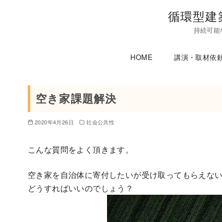
コ
循環型建
ン
持続可能
テ
ン
HOME
講演・取材依
ツ
へ
移
空き家課題解決
動
2020年4月26日
社会公共性
こんな質問をよく頂きます。
空き家を自治体に寄付したいが受け取ってもらえな
どうすればいいのでしょう？