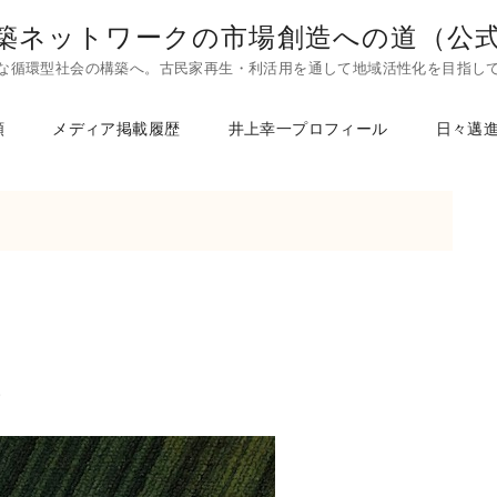
築ネットワークの市場創造への道（公
な循環型社会の構築へ。古民家再生・利活用を通して地域活性化を目指し
頼
メディア掲載履歴
井上幸一プロフィール
日々邁
い