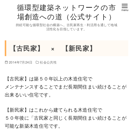
コ
循環型建築ネットワークの市
ン
場創造への道（公式サイト）
テ
持続可能な循環型社会の構築へ。古民家再生・利活用を通して地域
ン
活性化を目指しています。
ツ
へ
【古民家】 × 【新民家】
移
動
2014年7月24日
社会公共性
【古民家】は築５０年以上の木造住宅で
メンテナンスすることでまだ長期間住まい続けることが
出来るいい住宅です。
【新民家】はこれから建てられる木造住宅で
５０年後に「古民家と同じく長期間住まい続けることが
可能な新築木造住宅です。