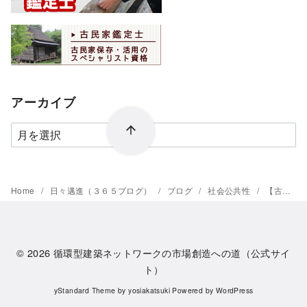
アーカイブ
ア
ー
カ
イ
Home
日々邁進（３６５ブログ）
ブログ
社会公共性
【古民家】 × 【新民家】
ブ
© 2026
循環型建築ネットワークの市場創造への道（公式サイ
ト）
yStandard Theme
by
yosiakatsuki
Powered by
WordPress