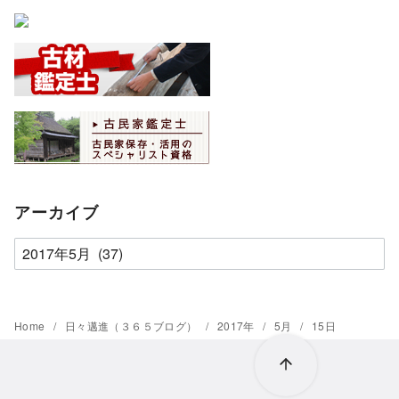
アーカイブ
ア
ー
カ
イ
Home
日々邁進（３６５ブログ）
2017年
5月
15日
ブ