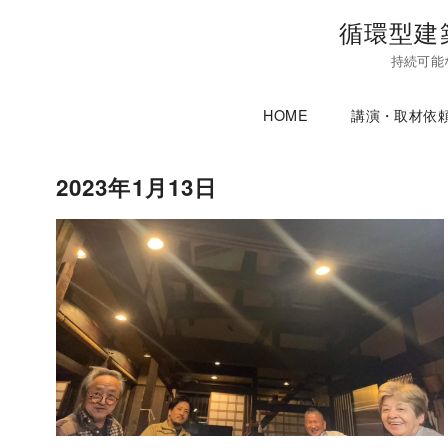
コ
循環型建
ン
持続可能
テ
ン
HOME
講演・取材依
ツ
へ
移
2023年1月13日
動