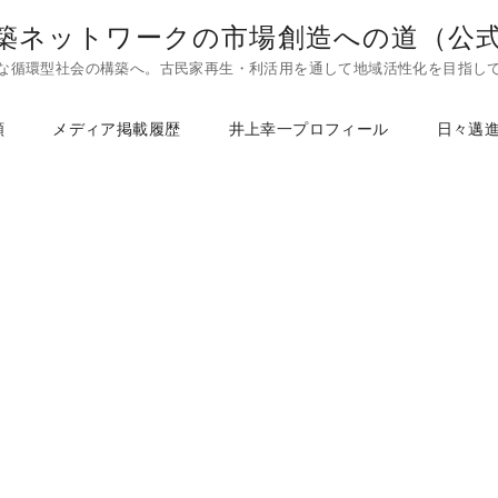
築ネットワークの市場創造への道（公
な循環型社会の構築へ。古民家再生・利活用を通して地域活性化を目指し
頼
メディア掲載履歴
井上幸一プロフィール
日々邁