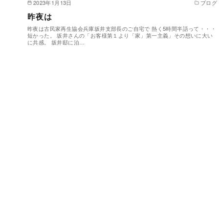
2023年1月13日
ブログ
昨夜は
昨夜は古民家再生協会兵庫坂井支部長のご自宅で 熱く5時間半語って・・・
短かった。 坂井さんの「お客様第１より「家」第一主義」その想いに大い
に共感。 坂井邸に泊…