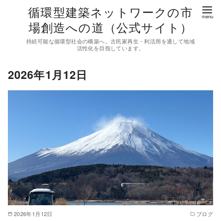
コ
循環型建築ネットワークの市
ン
場創造への道（公式サイト）
テ
持続可能な循環型社会の構築へ。古民家再生・利活用を通して地域
ン
活性化を目指しています。
ツ
2026年1月12日
へ
移
動
2026年1月12日
ブログ