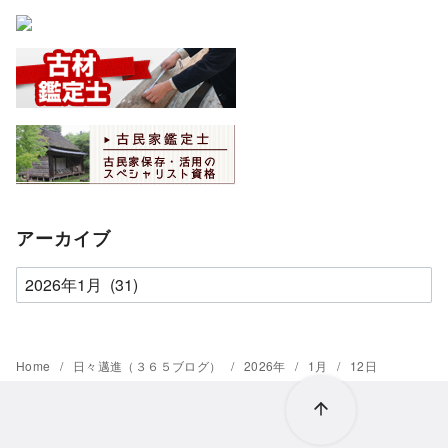
アーカイブ
ア
ー
カ
イ
Home
日々邁進（３６５ブログ）
2026年
1月
12日
ブ