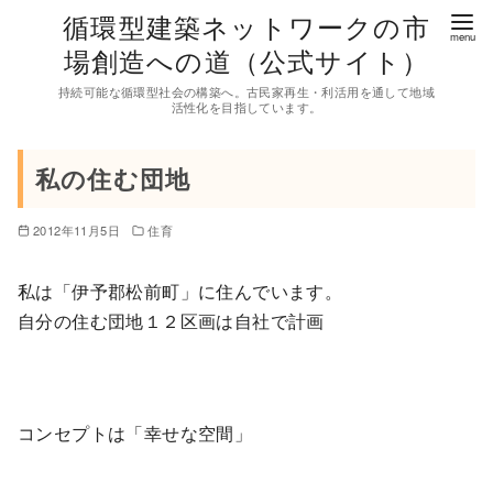
コ
循環型建築ネットワークの市
ン
場創造への道（公式サイト）
テ
持続可能な循環型社会の構築へ。古民家再生・利活用を通して地域
ン
活性化を目指しています。
ツ
へ
私の住む団地
移
動
2012年11月5日
住育
私は「伊予郡松前町」に住んでいます。
自分の住む団地１２区画は自社で計画
コンセプトは「幸せな空間」