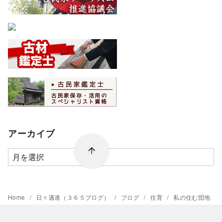
アーカイブ
ア
ー
カ
イ
Home
日々邁進（３６５ブログ）
ブログ
住育
私の住む団地
ブ