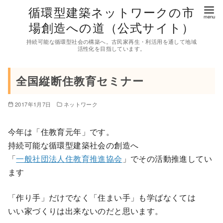
コ
循環型建築ネットワークの市
ン
場創造への道（公式サイト）
テ
持続可能な循環型社会の構築へ。古民家再生・利活用を通して地域
ン
活性化を目指しています。
ツ
へ
全国縦断住教育セミナー
移
動
2017年1月7日
ネットワーク
今年は「住教育元年」です。
持続可能な循環型建築社会の創造へ
「
一般社団法人住教育推進協会
」でその活動推進してい
ます
「作り手」だけでなく「住まい手」も学ばなくては
いい家づくりは出来ないのだと思います。