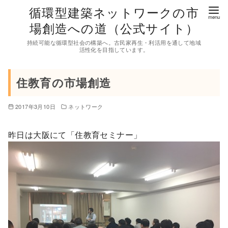
コ
循環型建築ネットワークの市
ン
場創造への道（公式サイト）
テ
持続可能な循環型社会の構築へ。古民家再生・利活用を通して地域
ン
活性化を目指しています。
ツ
へ
住教育の市場創造
移
動
2017年3月10日
ネットワーク
昨日は大阪にて「住教育セミナー」