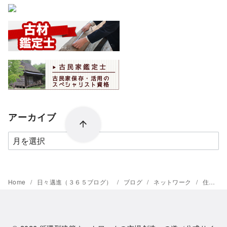
アーカイブ
ア
ー
カ
イ
Home
日々邁進（３６５ブログ）
ブログ
ネットワーク
住教育の市場創造
ブ