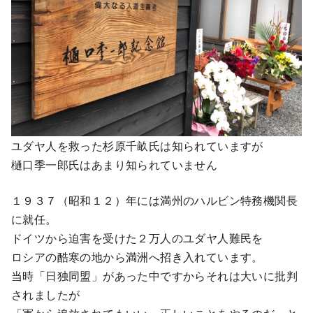
ユダヤ人を救った杉原千畝氏は知られていますが
樋口季一郎氏はあまり知られていません
１９３７（昭和１２）年には満州のハルビン特務機関長
に就任。
ドイツから迫害を受けた２万人のユダヤ人難民を
ロシアの酷寒の地から満洲へ招き入れています。
当時「日独同盟」があった中ですからそれは大いに批判
されましたが