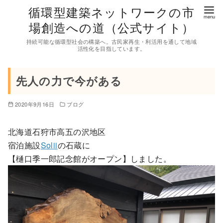
コ
循環型建築ネットワークの市
ン
場創造への道（公式サイト）
テ
持続可能な循環型社会の構築へ。古民家再生・利活用を通して地域
ン
活性化を目指しています。
ツ
へ
先人の力で今がある
移
動
2020年9月16日
ブログ
北海道石狩市高五の沢地区
宿泊施設
Solii
の石蔵に
【樋口季一郎記念館がオープン】しました。