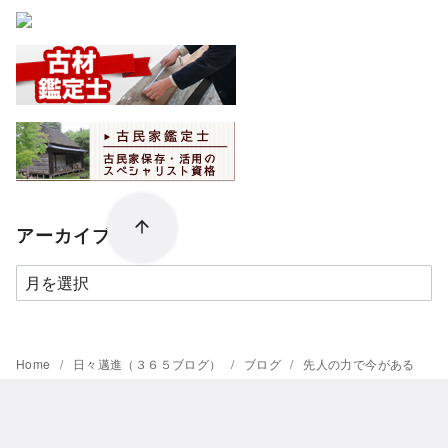
アーカイブ
ア
ー
カ
イ
Home
日々邁進（３６５ブログ）
ブログ
先人の力で今がある
ブ