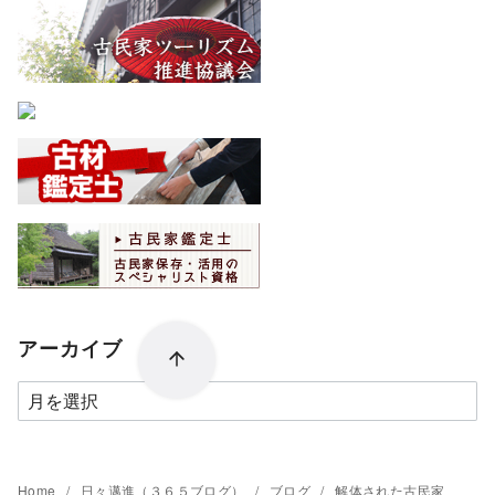
アーカイブ
ア
ー
カ
イ
Home
日々邁進（３６５ブログ）
ブログ
解体された古民家