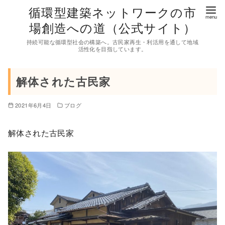
コ
循環型建築ネットワークの市
ン
場創造への道（公式サイト）
テ
持続可能な循環型社会の構築へ。古民家再生・利活用を通して地域
ン
活性化を目指しています。
ツ
へ
解体された古民家
移
動
2021年6月4日
ブログ
解体された古民家