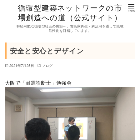
コ
循環型建築ネットワークの市
ン
場創造への道（公式サイト）
テ
持続可能な循環型社会の構築へ。古民家再生・利活用を通して地域
ン
活性化を目指しています。
ツ
へ
安全と安心とデザイン
移
動
2021年7月25日
ブログ
大阪で「耐震診断士」勉強会