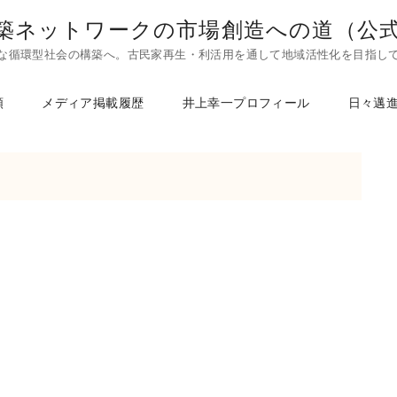
築ネットワークの市場創造への道（公
な循環型社会の構築へ。古民家再生・利活用を通して地域活性化を目指し
頼
メディア掲載履歴
井上幸一プロフィール
日々邁