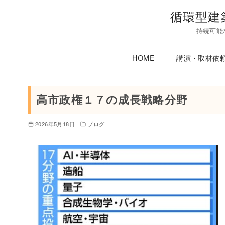
コ
循環型建
ン
持続可能
テ
ン
HOME
講演・取材依
ツ
へ
移
高市政権１７の成長戦略分野
動
2026年5月18日
ブログ