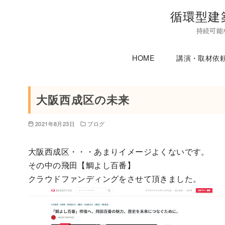
コ
循環型建
ン
持続可能
テ
ン
HOME
講演・取材依
ツ
へ
移
大阪西成区の未来
動
2021年8月23日
ブログ
大阪西成区・・・あまりイメージよくないです。
その中の飛田【鯛よし百番】
クラウドファンディングをさせて頂きました。