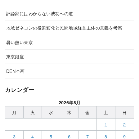
評論家にはわからない成功への道
地域ゼネコンの役割変化と民間地域経営主体の意義を考察
暑い熱い東京
東京銀座
DEN企画
カレンダー
2026年8月
月
火
水
木
金
土
日
1
2
3
4
5
6
7
8
9