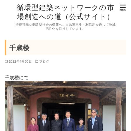
コ
循環型建築ネットワークの市
ン
場創造への道（公式サイト）
テ
持続可能な循環型社会の構築へ。古民家再生・利活用を通して地域
ン
活性化を目指しています。
ツ
へ
千歳楼
移
動
2022年4月30日
ブログ
千歳楼にて