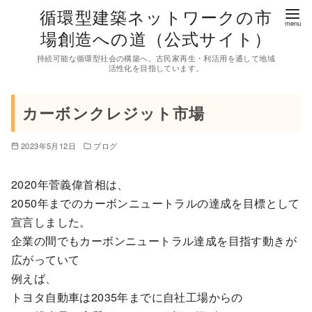
コ
循環型建築ネットワークの市
ン
場創造への道（公式サイト）
テ
持続可能な循環型社会の構築へ。古民家再生・利活用を通して地域
ン
活性化を目指しています。
ツ
へ
カーボンクレジット市場
移
動
2023年5月12日
ブログ
2020年菅義偉首相は、
2050年までのカーボンニュートラルの達成を目標として
宣言しました。
企業の間でもカーボンニュートラル達成を目指す動きが
広がっていて
例えば、
トヨタ自動車は2035年までに自社工場からの