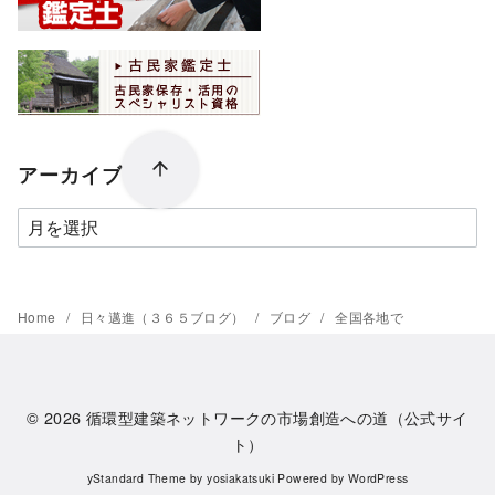
アーカイブ
ア
ー
カ
イ
Home
日々邁進（３６５ブログ）
ブログ
全国各地で
ブ
© 2026
循環型建築ネットワークの市場創造への道（公式サイ
ト）
yStandard Theme
by
yosiakatsuki
Powered by
WordPress