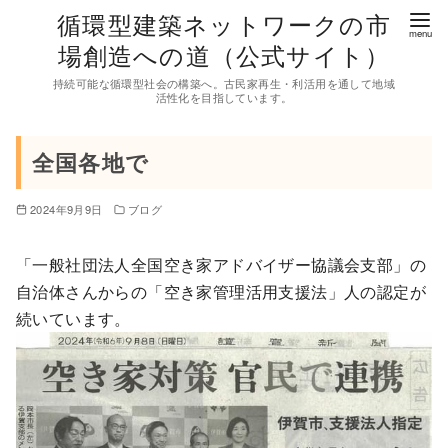
コ
循環型建築ネットワークの市
ン
場創造への道（公式サイト）
テ
持続可能な循環型社会の構築へ。古民家再生・利活用を通して地域
ン
活性化を目指しています。
ツ
へ
全国各地で
移
動
2024年9月9日
ブログ
「一般社団法人全国空き家アドバイザー協議会支部」の
自治体さんからの「空き家管理活用支援法」人の認定が
続いています。