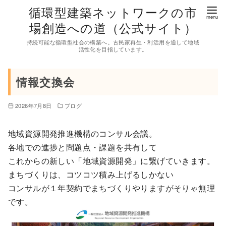
コ
循環型建築ネットワークの市
ン
場創造への道（公式サイト）
テ
持続可能な循環型社会の構築へ。古民家再生・利活用を通して地域
ン
活性化を目指しています。
ツ
へ
情報交換会
移
動
2026年7月8日
ブログ
地域資源開発推進機構のコンサル会議。
各地での進捗と問題点・課題を共有して
これからの新しい「地域資源開発」に繋げていきます。
まちづくりは、コツコツ積み上げるしかない
コンサルが１年契約でまちづくりやりますがそりゃ無理
です。