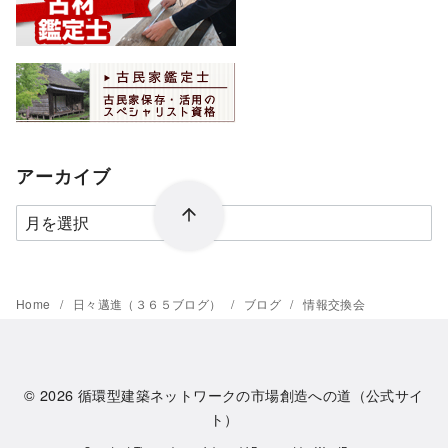
アーカイブ
ア
ー
カ
イ
Home
日々邁進（３６５ブログ）
ブログ
情報交換会
ブ
© 2026
循環型建築ネットワークの市場創造への道（公式サイ
ト）