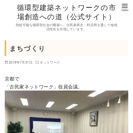
コ
循環型建築ネットワークの市
ン
場創造への道（公式サイト）
テ
持続可能な循環型社会の構築へ。古民家再生・利活用を通して地域
ン
活性化を目指しています。
ツ
へ
まちづくり
移
動
2018年7月31日
ネットワーク
京都で
「古民家ネットワーク」役員会議。