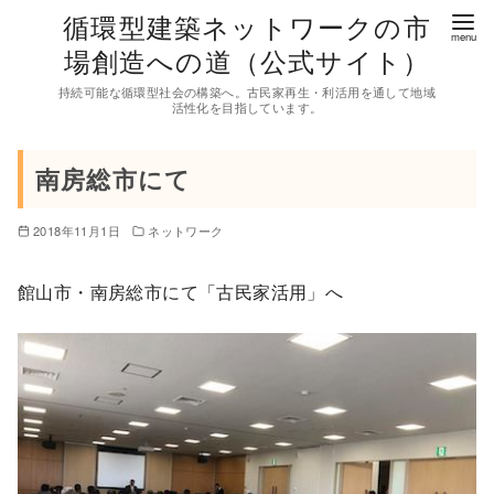
コ
循環型建築ネットワークの市
ン
場創造への道（公式サイト）
テ
持続可能な循環型社会の構築へ。古民家再生・利活用を通して地域
ン
活性化を目指しています。
ツ
へ
南房総市にて
移
動
2018年11月1日
ネットワーク
館山市・南房総市にて「古民家活用」へ