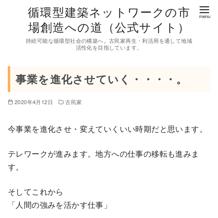
コ
循環型建築ネットワークの市
ン
場創造への道（公式サイト）
テ
持続可能な循環型社会の構築へ。古民家再生・利活用を通して地域
ン
活性化を目指しています。
ツ
へ
事業を進化させていく・・・・。
移
動
2020年4月12日
古民家
今事業を進化させ・変えていくいい時期だと思います。
テレワークが進みます。地方への仕事の移転も進みま
す。
そしてこれから
「人間の強みを活かす仕事」