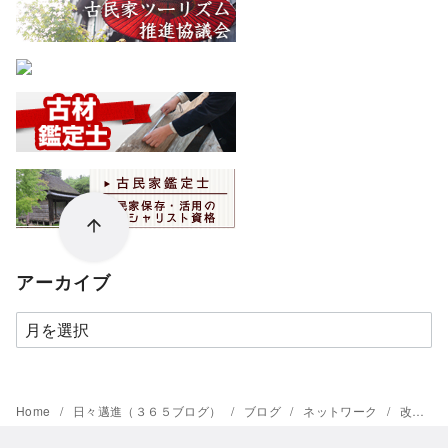
アーカイブ
ア
ー
カ
イ
Home
日々邁進（３６５ブログ）
ブログ
ネットワーク
改革スタートします
ブ