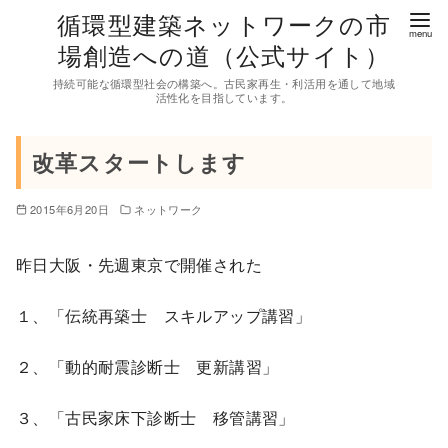
コ
循環型建築ネットワークの市
ン
場創造への道（公式サイト）
テ
持続可能な循環型社会の構築へ。古民家再生・利活用を通して地域
ン
活性化を目指しています。
ツ
へ
改革スタートします
移
動
2015年6月20日
ネットワーク
昨日大阪・先週東京で開催された
１、「伝統再築士 スキルアップ講習」
２、「動的耐震診断士 更新講習」
３、「古民家床下診断士 移管講習」