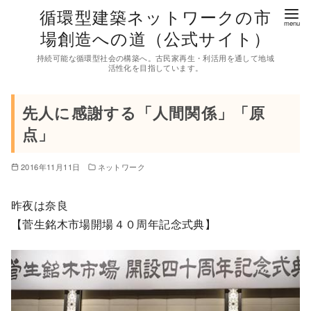
コ
循環型建築ネットワークの市
ン
場創造への道（公式サイト）
テ
持続可能な循環型社会の構築へ。古民家再生・利活用を通して地域
ン
活性化を目指しています。
ツ
へ
先人に感謝する「人間関係」「原
移
点」
動
2016年11月11日
ネットワーク
昨夜は奈良
【菅生銘木市場開場４０周年記念式典】