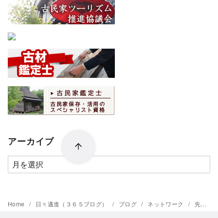
アーカイブ
ア
ー
カ
イ
Home
日々邁進（３６５ブログ）
ブログ
ネットワーク
先人に感謝する「人間関係」「原点」
ブ