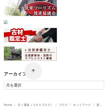
アーカイブ
ア
ー
カ
イ
Home
日々邁進（３６５ブログ）
ブログ
ネットワーク
第１５４期松山講習