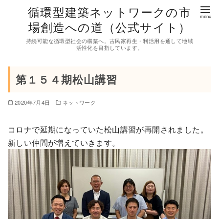
コ
循環型建築ネットワークの市
ン
場創造への道（公式サイト）
テ
持続可能な循環型社会の構築へ。古民家再生・利活用を通して地域
ン
活性化を目指しています。
ツ
へ
第１５４期松山講習
移
動
2020年7月4日
ネットワーク
コロナで延期になっていた松山講習が再開されました。
新しい仲間が増えていきます。