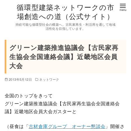
コ
循環型建築ネットワークの市
ン
場創造への道（公式サイト）
テ
持続可能な循環型社会の構築へ。古民家再生・利活用を通して地域
ン
活性化を目指しています。
ツ
へ
グリーン建築推進協議会【古民家再
移
生協会全国連絡会議】近畿地区会員
動
大会
2013年5月12日
ネットワーク
全国のトップをきって
グリーン建築推進協議会【古民家再生協会全国連絡会
議】近畿地区会員大会ガスターと
（昼食は「
古材倉庫グループ オーナー懇談会
」開催さ