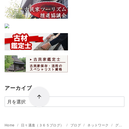
アーカイブ
ア
ー
カ
イ
Home
日々邁進（３６５ブログ）
ブログ
ネットワーク
グリーン建築推進協議会【古民家再生協会全国連絡会議】近畿地区会員大会