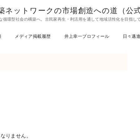
築ネットワークの市場創造への道（公
な循環型社会の構築へ。古民家再生・利活用を通して地域活性化を目指し
頼
メディア掲載履歴
井上幸一プロフィール
日々邁
はなりません。