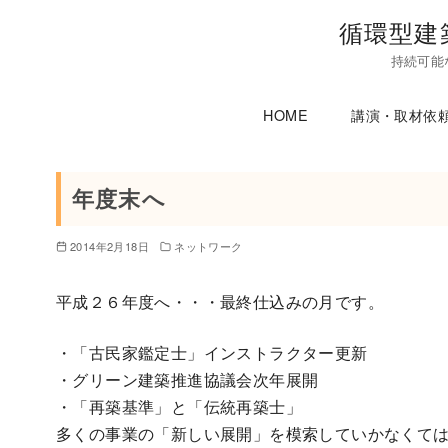
コ
循環型建
ン
持続可能
テ
ン
HOME
講演・取材依
ツ
へ
移
年度末へ
動
2014年2月18日
ネットワーク
平成２６年度へ・・・最終仕込みの月です。
・「古民家鑑定士」インストラクター更新
・グリーン建築推進協議会次年展開
・「再築基準」と「伝統再築士」
多くの事業の「新しい展開」を模索していかなくて