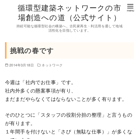
コ
循環型建築ネットワークの市
ン
場創造への道（公式サイト）
テ
持続可能な循環型社会の構築へ。古民家再生・利活用を通して地域
ン
活性化を目指しています。
ツ
へ
挑戦の春です
移
動
2014年3月18日
ネットワーク
今週は「社内でお仕事」です。
社内外多くの懸案事項が有り、
まだまだやらなくてはならないことが多く有ります。
そのひとつに「スタッフの役割分担の整理」と言うもの
が有ります。
１年間手を付けないと「さび（無駄な仕事）」が多くな