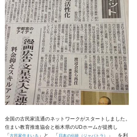
全国の古民家流通のネットワークがスタートしました。
住まい教育推進協会と栃木県のUDホームが提携し
「
」と 「
」 を利
古民家住まいる
日本の伝統（ジャパトラ）