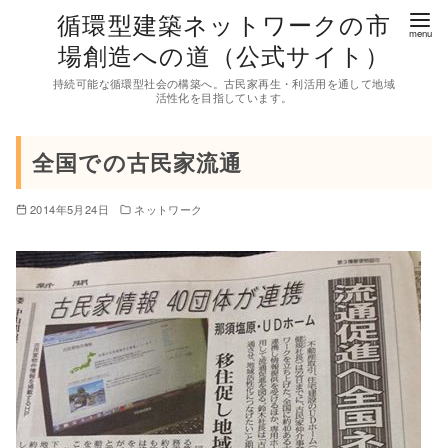
コ
循環型建築ネットワークの市
ン
場創造への道（公式サイト）
テ
持続可能な循環型社会の構築へ。古民家再生・利活用を通して地域
ン
活性化を目指しています。
ツ
へ
全国での古民家流通
移
動
2014年5月24日
ネットワーク