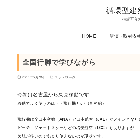
コ
循環型建
ン
持続可能
テ
ン
HOME
講演・取材依
ツ
へ
移
全国行脚で学びながら
動
2014年9月25日
ネットワーク
今朝は名古屋から東京移動です。
移動でよく使うのは・・飛行機とJR（新幹線）
飛行機は全日本空輸（ANA）と日本航空（JAL）がメインとなり
ピーチ・ジェットスターなどの格安航空（LCC）もありますが
欠航が多いのであまり使えないのが現状です。